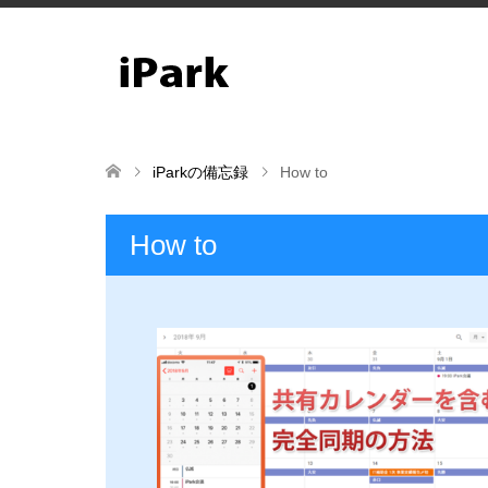
iParkの備忘録
How to
How to