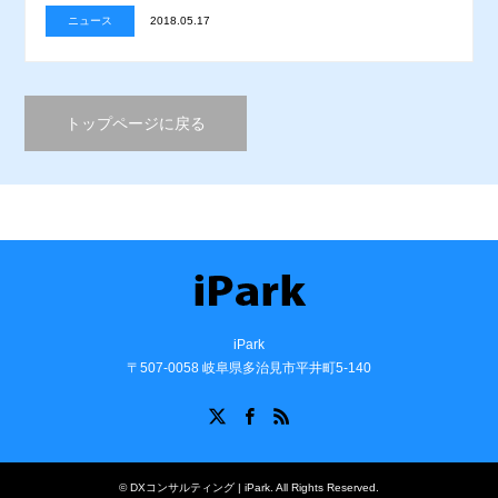
ニュース
2018.05.17
トップページに戻る
iPark
〒507-0058 岐阜県多治見市平井町5-140
X
Facebook
RSS
©
DXコンサルティング | iPark
. All Rights Reserved.